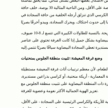
كس الأشكال بعضها البعض بشكل مثالي، مما يخلق تماسكًا
البيضاوي
بصريًا فوريًا. تنطبق قاعدة التحجيم الهامة التي تنطبق على جميع سجاد غرفة الطعام هنا أيضًا: يجب أن تمتد السجادة 24 بوصة على الأقل، ومن الناحية المثالية 30 بوصة، خلف حافة
الكلاسيكي
لكرسي الذي تنزلق أرجله الخلفية من حافة السجادة في
3
أهم
أنماط
بالنسبة لطاولة طعام بيضاوية قياسية مقاس 42 × 60 بوصة، توفر سجادة ذات مساحة بيضاوية مقاس 8 × 10 أقدام مساحة مريحة. بالنسبة للطاولات الكبيرة التي تتسع لـ 8-10 ضيوف،
سجاد
عمل السجادة البيضاوية بشكل جميل إذا كانت الغرفة تحتوي على عناصر
المنطقة
البيضاوية
واتجاهات
وضع غرفة المعيشة: تثبيت منطقة الجلوس بمنحنيات
التصميم
 الطعام، لأن معظم ترتيبات أثاث غرفة المعيشة مستطيلة
3.1
المعمارية - أريكة منحنية، أو كراسي بذراعين مستديرة،
سجاد
المنطقة
يرة ذات المنطقة البيضاوية على تثبيت منطقة الجلوس مع
البيضاوية
تعزيز الهوية الجمالية الأكثر نعومة وعضوية للغرفة.
التقليدية
 للأريكة والكراسي الرئيسية على السجادة - على الأقل،
والعتيقة