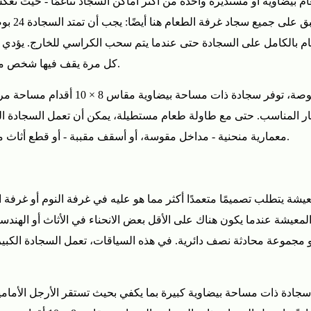
م بيضاوية أو مستديرة واحدة من أكثر أماكن السجاد تناغمًا - حيث تع
 بالكامل على السجادة حتى عندما يتم سحب الكراسي للخارج. يؤدي ا
كل مرة يقف فيها شخص ما إلى حدوث احتكاك، ويحرك السجادة، ويبدو أخرقًا بصريًا.
بيضاوية مقاس 9 × 12 قدم هي الخيار المناسب. حتى مع طاولة طعام مستطيلة، يمكن أن ت
معمارية منحنية - مداخل مقوسة، أو أسقف مقببة - أو قطع أثاث مستديرة تعطي السجادة البيضاوية سياقًا بصريًا تنتمي إليه.
يشة يتطلب تصميمًا متعمدًا أكثر مما هو عليه في غرفة النوم أو غرفة
شة عندما يكون هناك على الأقل بعض الانحناء في الأثاث أو الهندسة 
، أو مجموعة محادثة نصف دائرية. في هذه السياقات، تعمل السجادة الكب
جادة ذات مساحة بيضاوية كبيرة بما يكفي بحيث تستقر الأرجل الأمامية