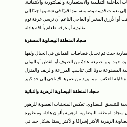
اخلية التقليدية والاستعمارية والفيكتورية والانتقائية.
4
 نغمات قديمة وصامتة، نموًا قويًا في شعبيتها جنبًا إلى
مواد
ت أو الأزرق المغبر أو العاجي الناعم أن ترسي غرفة نوم
سجادة
المنطقة
تقليدية أو غرفة طعام بأناقة هادئة.
البيضاوية:
سجاد المنطقة البيضاوية المضفرة
ما
هي
ستعمارية حيث تم تجديل قصاصات القماش في الحبال ولفها
المواد
د، حيث يتم تصنيعه عادةً من الصوف أو القطن أو البولي
المناسبة
 المصنوعة يدويًا التي تناسب المزرعة والريف والمنزل
لمساحتك
الخاصة؟
5
سجاد المنطقة البيضاوية الزهرية والنباتية
كيفية
جعل
طبيعية للتنسيق البيضاوي. تعكس المنحنيات العضوية للزهور
السجادة
سجاد المنطقة البيضاوية الزهرية بألوان هادئة ومتطورة
البيضاوية
اوية الزهرية الأكثر إشراقًا والأكثر رسمًا بشكل جيد في