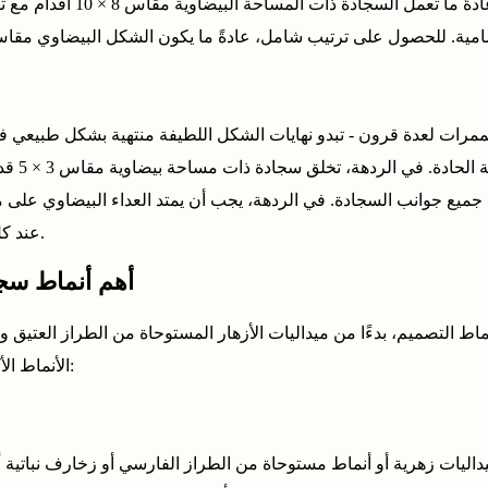
الأرجل الأمامية مثبتة، والأ
مرات لعدة قرون - تبدو نهايات الشكل اللطيفة منتهية بشكل طبيعي في 
عند كل طرف، و4-6 بوصات من الأرضية العارية على كل جانب.
أهم أنماط سجا
ط التصميم، بدءًا من ميداليات الأزهار المستوحاة من الطراز العتيق و
الأنماط الأكثر شيوعًا والديكورات الداخلية التي تناسبها بشكل أفضل:
بميداليات زهرية أو أنماط مستوحاة من الطراز الفارسي أو زخارف نباتية 