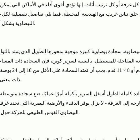
ل غرفة أو كل ترتيب أثاث. إنها تؤدي أقوى أداء في الأماكن التي يمكن
لق تباين غريب مع الهندسة المحيطة. فيما يلي تفاصيل تفصيلية لكل 
البيضاوية بشكل أفضل ومبادئ التنسيب المحددة التي تجعلها تبدو مقصودة.
يضاوية. سجادة بيضاوية كبيرة موجهة بمحورها الطويل الذي يمتد بالت
جيد؛ بالنسبة للسر
ذات معنى للأقدام عند الدخول والخروج من السرير من كلا الجانبين.
ه إلى الغرفة - لا يزال يوفر الدفء والأرضية البصرية التي تحدد غرفة 
البيضاوي القوس الطبيعي للحركة حول أسفل السرير، مما يجعل هذا الموضع يبدو بديهيًا ومصقولًا.