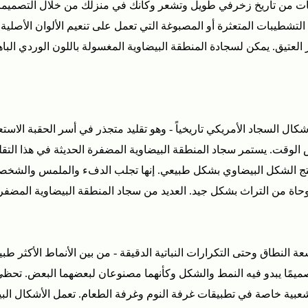
ات من تاريخ زخرفي طويل وتشعر وكأنك في منزلك من خلال التصميمات الد
شطيبات المتعثرة أو المصبوغة التي تعمل على تنعيم الألوان الأصلية إلى
لعتيق. يمكن لسجادة المنطقة البيضاوية المغسولة باللون الوردي الباه
شكال السجاد الأمريكي تاريخياً - وهو تقليد متجذر في أسر الحقبة الا
وقت. يستمر سجاد المنطقة البيضاوية المضفرة الحديثة في هذا التقلي
نتج الشكل البيضاوي بشكل طبيعي. إنها تجلب الدفء والملمس والشخصية
سعة النطاق وحتى التكرارات النباتية الدقيقة - من بين الأنماط الأكثر 
ميمًا يبدو فيه النمط والشكل وكأنهما مصنوعان لبعضهما البعض. تحظى 
 بشعبية خاصة في تطبيقات غرفة النوم وغرفة الطعام. تعمل الأشكال البيض