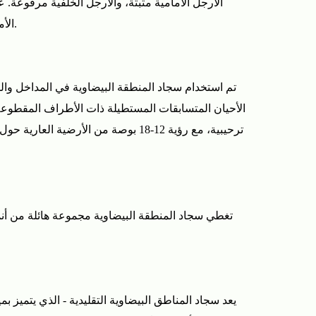
الأمامية. للحصول على ترتيب شامل، عادةً ما يكون الشكل البيضاوي مقاس 9 × 12 قدمًا ضروريًا لتجميع غرفة معيشة كاملة الحجم.
تم استخدام سجاد المنطقة البيضاوية في المداخل والم
تغطي سجاد المنطقة البيضاوية مجموعة هائلة من أنما
يعد سجاد المناطق البيضاوية التقليدية - الذي يتميز 