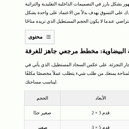
ر بشكل بارز في التصميمات الداخلية التقليدية والتراثية
دك على التسوق بهدف بدلاً من الاعتماد على واحدة بشكل
محتوى
1
البيضاوية: مخطط مرجعي جاهز للغرفة
مقاسات
سجاد
جار التجزئة. على عكس السجاد المستطيل، الذي يأتي في
المنطقة
م المتاحة يمنعك من طلب شيء يتطلب عملاً مخصصًا مكلفًا
البيضاوية:
ليناسب مساحتك.
مخطط
مرجعي
جاهز
الأبعاد
الحجم
للغرفة
2 × 3 قدم
صغير جدًا
2
أفضل
3 × 5 قدم
صغير