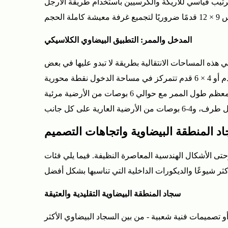
رجل الخلفية مرفوعة. عادةً ما تعمل السجادة ذات المساحة البيضاوية مقاس 8 × 10 أقدام مع ترتيب قياسي للأريكة والكرسيين باستخدام طريقة الأرجل
3.2
سجاد
المنطقة
المدخل والممر: التطبيق البيضاوي الكلاسيكي
البيضاوية
المضفرة
هذه المساحات الانتقالية بطريقة لا تبدو عليها في بعض
3.3
الأحيان المتسابقات المستطيلة ذات الأطراف المقطوعة الحادة. في الردهة، تخلق سجادة ذات مساحة بيضاوية مقاس 3 × 5 قدم أو 4 × 6 قدم تتمركز في مساحة الدخول نقطة محورية
سجاد
ترحيبية، مع رؤية 12-18 بوصة من الأرضية العارية حول جميع جوانب السجادة. في الردهة، يجب أن يمتد العداء البيضاوي على معظم طول الممر مع حوالي 6 بوصات من الأرضية مرئية
المنطقة
البيضاوية
الزهرية
د المنطقة البيضاوية واتجاهات التصميم
والنباتية
3.4
حتى الأشكال الهندسية المعاصرة النظيفة. فيما يلي فئات
سجاد
منطقة
سجاد المنطقة البيضاوية التقليدية والعتيقة
بيضاوية
صلبة
أو تصميمات فنية شعبية - من بين السجاد البيضاوي الأكثر
وبسيطة