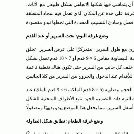
غرفة
 أن يتماشى فيها شكلها الاتجاهي بشكل طبيعي مع الأثاث،
الطعام:
غرفة على حدة عن المكان الذي تعمل فيه سجاد المنطقة
تطابق
شكل
الطاولة
وضع غرفة النوم: تحت السرير أو عند القدم
2.3
وازي مع طول السرير - متمركزًا على عرض السرير - تخلق
وضع
إطارًا بصريًا رشيقًا يثبت منطقة النوم دون الزوايا المربعة المفاجئة للمستطيل. بالنسبة لسرير كوين، فإن السجادة ذات المساحة البيضاوية مقاس 6 × 9 قدم أو 7 × 10 قدم تعمل بشكل
غرفة
ير الكبير، قم بالترقية إلى 8 × 10 قدم أو 8 × 11 قدم. يجب أن تمتد السجادة على الأقل من 18 إلى 24 بوصة خلف كل جانب من السرير حتى تكون هناك تغطية ناعمة
المعيشة:
تثبيت
منطقة
في غرف النوم الأصغر حجمًا حيث لا يكون وضع سجادة كاملة الطول أسفل السرير بأكمله أمرًا عمليًا، ضع سجادة متوسطة الحجم بيضاوية (5 × 8 قدم للملكة، 6 × 9 قدم للملك) عند
الجلوس
النوم ذات التصميم الجيد. تتبع الأطراف المنحنية للشكل
بمنحنيات
2.4
المدخل
وضع غرفة الطعام: تطابق شكل الطاولة
والممر:
التطبيق