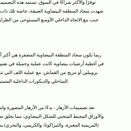
توفرًا والأكثر شراءًا في السوق. تستمد هذه التصميم
شهدت سجاد المنطقة البيضاوية العتيقة، خاصة تلك ذات الت
جنب مع الاتجاه الداخلي الأوسع المستوحى من الطراز ا
ربما تكون سجاد المنطقة البيضاوية المضفرة هي أكثر أ
في أغطية أرضيات بيضاوية كانت عملية وجميلة في نفس ال
بروبيلين أو مزيج من القماش، مع عملية اللف التي ت
الساحلي والديكورات الداخلية المستوحاة من التراث بشكل جيد. العديد من سجاد المنطقة البيضاوية المضفرة قابلة للعكس، مما يزيد من عمرها الإنتاجي إلى حد كبير.
تعد تصميمات الأزهار - بدءًا من الأزهار المصورة وا
والأوراق المحيط المنحني للشكل البيضاوي، مما يخلق تص
(المريمية المغبرة، والتيراكوتا، والكريمي، والبحري)