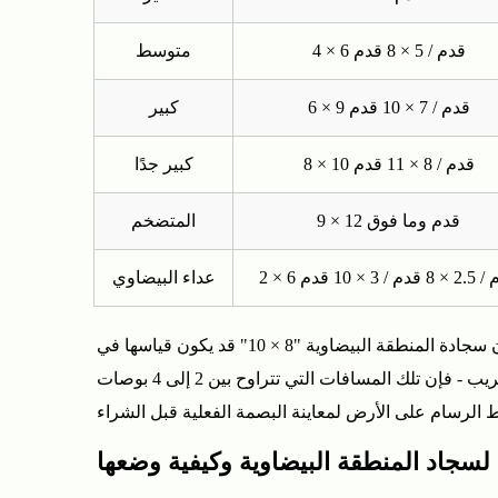
الغرف
لسجاد
4 × 6 قدم / 5 × 8 قدم
متوسط
المنطقة
البيضاوية
6 × 9 قدم / 7 × 10 قدم
كبير
وكيفية
وضعها
8 × 10 قدم / 8 × 11 قدم
كبير جدًا
2.1
وضع
9 × 12 قدم وما فوق
المتضخم
غرفة
النوم:
8 قدم / 3 × 10 قدم
عداء البيضاوي
تحت
السرير
نصيحة عملية واحدة: تحقق دائمًا من الأبعاد الدقيقة المذكورة قبل الطلب، وليس فقط ملصق الحجم. تعني تفاوتات التصنيع أن سجادة المنطقة البيضاوية "8 × 10" قد يكون قياسها في
أو
الواقع 7'10 "× 9'10". إذا كنت تعمل بمساحة ضيقة - على سبيل المثال، ضمان عدم تداخل سجادة غرفة الطعام مع مدخل قريب - فإن تلك المسافات التي تتراوح بين 2 إلى 4 بوصات
عند
القدم
2.2
سجاد المنطقة البيضاوية وكيفية وضعها
وضع