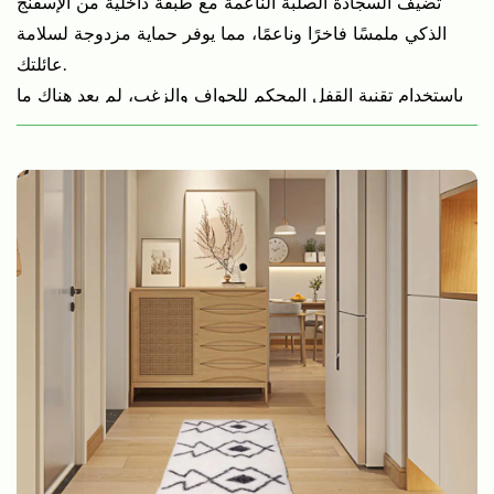
تضيف السجادة الصلبة الناعمة مع طبقة داخلية من الإسفنج
الذكي ملمسًا فاخرًا وناعمًا، مما يوفر حماية مزدوجة لسلامة
عائلتك.
باستخدام تقنية القفل المحكم للحواف والزغب، لم يعد هناك ما
يدعو للقلق بشأن تساقط الزغب مما يؤثر على سلامة الأطفال
والحيوانات الأليفة.
يمكنك اختيار قماش غير منسوج مع دعامة نقاط PVC، أو دعامة
من القماش القطني، أو دعامة قابلة للغسل TPE/TPR، كلها
تتمتع بميزة جيدة لمقاومة الانزلاق وعزل آمن للصوت والتبريد.