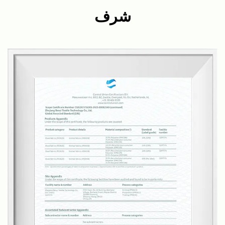
شرف
ولدى بين مصانعها الخاصة للحياكة والصباغة والطباعة، ومصانع
تجهيز السجادة المنتهية، مما يمكننا من السيطرة على سلسلة
الإنتاج بأكملها، والحفاظ على الجودة والفترة الزمنية. وبفريق من
أكثر من 20 مهندسا من مهندسي الأقمشة، نقوم بتطوير
منسوجات جديدة للسجاد كل ثلاثة أشهر استنادا إلى اتجاهات
السوق ويمكننا أيضا تقديم خدمات مصممة وفقا لمتطلبات
عملائنا.
إن سجادنا وسجاداتنا ملائمة لمختلف السيناريوهات، بما فيها
غرف الجلوس، غرف النوم، الحمامات، المطابخ، المداخل
والمخارج، وغيرها. إننا فخورون بتقديم منتجات عالية الجودة
وخدمة عملاء ممتازة، وهدفنا أن نصبح مصنعا رائدا للسجاد
والسجاد في الصين وحتى عالميا.