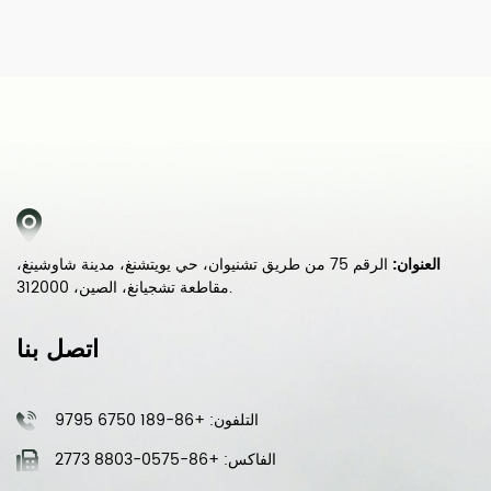
العنوان:
الرقم 75 من طريق تشنيوان، حي يويتشنغ، مدينة شاوشينغ،
مقاطعة تشجيانغ، الصين، 312000.
اتصل بنا
التلفون: +86-189 6750 9795
الفاكس: +86-0575-8803 2773