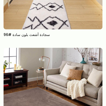
96# سجادة أشعث بلون سادة