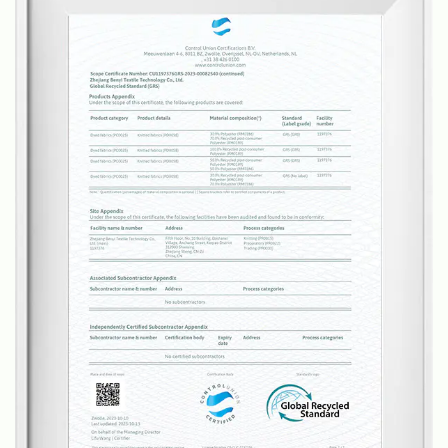
منسوجات جديدة للسجاد كل ثلاثة أشهر استنادا إلى اتجاهات
السوق ويمكننا أيضا تقديم خدمات مصممة وفقا لمتطلبات
عملائنا.
إن سجادنا وسجاداتنا ملائمة لمختلف السيناريوهات، بما فيها
غرف الجلوس، غرف النوم، الحمامات، المطابخ، المداخل
والمخارج، وغيرها. إننا فخورون بتقديم منتجات عالية الجودة
وخدمة عملاء ممتازة، وهدفنا أن نصبح مصنعا رائدا للسجاد
والسجاد في الصين وحتى عالميا.