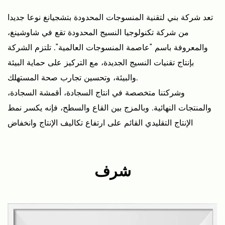
تعد شركة بني لتقنية المنسوجات المحدودة بتشجيانغ نوعا جديدا
من شركة تكنولوجيا النسيج المحدودة تقع في شاوشينغ،
والمعروفة باسم "عاصمة المنسوجات العالمية". تلتزم الشركة
بإنتاج تقنيات النسيج الجديدة، مع التركيز على حماية البيئة
والبيئة، وتحسين تجارب صحة المستهلك.
وشركتنا متخصصة في انتاج السجادة، أقمشة السجادة،
والمنتجات النهائية. وبالمزج بين القاع والسطح، فإنه يكسر نمط
الإنتاج التقليدي القائم على ارتفاع تكاليف الإنتاج وانخفاض
الكفاءة في صناعة السجادة، مما يجعل إنتاج السجادة أبسط
وأكثر كفاءة.
شرف
ولدى بين مصانعها الخاصة للحياكة والصباغة والطباعة، ومصانع
تجهيز السجادة المنتهية، مما يمكننا من السيطرة على سلسلة
الإنتاج بأكملها، والحفاظ على الجودة والفترة الزمنية. وبفريق من
أكثر من 20 مهندسا من مهندسي الأقمشة، نقوم بتطوير