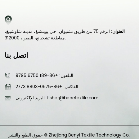
العنوان:
الرقم 75 من طريق تشنيوان، حي يويتشنغ، مدينة شاوشينغ،
مقاطعة تشجيانغ، الصين، 312000.
اتصل بنا
التلفون: +86-189 6750 9795
الفاكس: +86-0575-8803 2773
البريد الإلكتروني: fisher@benetextile.com
حقوق الطبع والنشر © Zhejiang Benyi Textile Technology Co.,