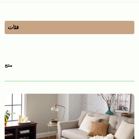
فئات
منتج