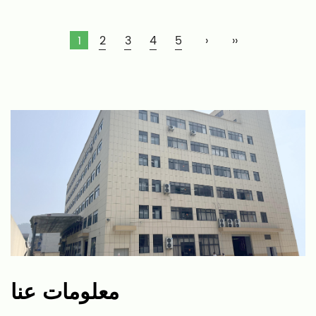
1
2
3
4
5
›
››
معلومات عنا