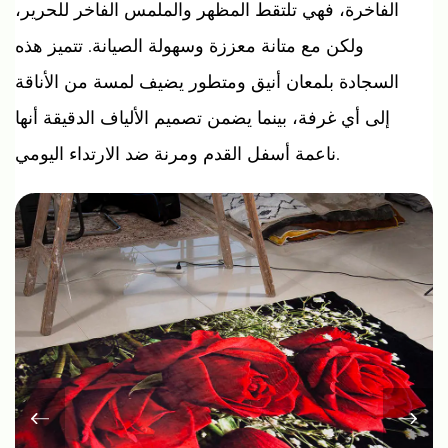
الفاخرة، فهي تلتقط المظهر والملمس الفاخر للحرير،
ولكن مع متانة معززة وسهولة الصيانة. تتميز هذه
السجادة بلمعان أنيق ومتطور يضيف لمسة من الأناقة
إلى أي غرفة، بينما يضمن تصميم الألياف الدقيقة أنها
ناعمة أسفل القدم ومرنة ضد الارتداء اليومي.
سواء كنت تقوم بتجهيز متجر أنيق، أو بيئة منزلية
مريحة، أو منطقة ذات حركة مرور عالية، فإن سجادتنا
توفر الجمال والعملية. نحن نفخر بكل التفاصيل، بدءًا
من الملمس الغني وحتى خيارات الألوان النابضة
بالحياة، مما يضمن حصولك على منتج لا يلبي توقعاتك
فحسب، بل يتجاوزها أيضًا.
استمتع بالفخامة الراقية التي تتميز بها سجادتنا الحريرية
المصنوعة من ألياف البوليستر الدقيقة بنسبة 100%،