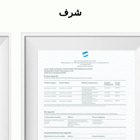
وأكثر كفاءة.
شرف
ولدى بين مصانعها الخاصة للحياكة والصباغة والطباعة، ومصانع
تجهيز السجادة المنتهية، مما يمكننا من السيطرة على سلسلة
الإنتاج بأكملها، والحفاظ على الجودة والفترة الزمنية. وبفريق من
أكثر من 20 مهندسا من مهندسي الأقمشة، نقوم بتطوير
منسوجات جديدة للسجاد كل ثلاثة أشهر استنادا إلى اتجاهات
السوق ويمكننا أيضا تقديم خدمات مصممة وفقا لمتطلبات
عملائنا.
إن سجادنا وسجاداتنا ملائمة لمختلف السيناريوهات، بما فيها
غرف الجلوس، غرف النوم، الحمامات، المطابخ، المداخل
والمخارج، وغيرها. إننا فخورون بتقديم منتجات عالية الجودة
وخدمة عملاء ممتازة، وهدفنا أن نصبح مصنعا رائدا للسجاد
والسجاد في الصين وحتى عالميا.