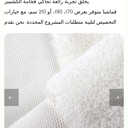
يخلق تجربة رائعة تحاكي فخامة الكشمير.
قماشنا متوفر بعرض 170، 190، أو 210 سم، مع خيارات
التخصيص لتلبية متطلبات المشروع المحددة. نحن نقدم
هذا المنتج على أساس الطلب، مما يضمن أن كل دفعة
تلبي المواصفات الدقيقة وتفضيلات الألوان. اللون
القياسي للكشمير المقلد لدينا هو الأبيض PFP، لكن
يمكننا استيعاب ألوان مختلفة عند الطلب.
تقنية الحياكة المستخدمة في صناعة هذا القماش تعزز
نعومته ومتانته، مما يجعله مثاليًا لمجموعة من
التطبيقات بما في ذلك السجاد والبسط ودواسات
الحمام. يتم تعبئة كل لفة بعناية للحفاظ على حالة
القماش الأصلية أثناء النقل، وعادة ما نقوم بتسليم
الطلبات في غضون 15-20 يومًا.