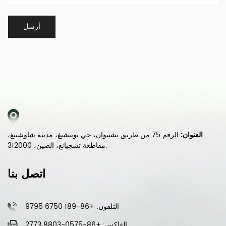
العنوان:
الرقم 75 من طريق تشنيوان، حي يويتشنغ، مدينة شاوشينغ،
مقاطعة تشجيانغ، الصين، 312000.
اتصل بنا
التلفون: +86-189 6750 9795
الفاكس: +86-0575-8803 2773