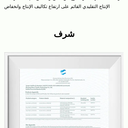
الإنتاج التقليدي القائم على ارتفاع تكاليف الإنتاج وانخفاض
الكفاءة في صناعة السجادة، مما يجعل إنتاج السجادة أبسط
وأكثر كفاءة.
شرف
ولدى بين مصانعها الخاصة للحياكة والصباغة والطباعة، ومصانع
تجهيز السجادة المنتهية، مما يمكننا من السيطرة على سلسلة
الإنتاج بأكملها، والحفاظ على الجودة والفترة الزمنية. وبفريق من
أكثر من 20 مهندسا من مهندسي الأقمشة، نقوم بتطوير
منسوجات جديدة للسجاد كل ثلاثة أشهر استنادا إلى اتجاهات
السوق ويمكننا أيضا تقديم خدمات مصممة وفقا لمتطلبات
عملائنا.
إن سجادنا وسجاداتنا ملائمة لمختلف السيناريوهات، بما فيها
غرف الجلوس، غرف النوم، الحمامات، المطابخ، المداخل
والمخارج، وغيرها. إننا فخورون بتقديم منتجات عالية الجودة
وخدمة عملاء ممتازة، وهدفنا أن نصبح مصنعا رائدا للسجاد
والسجاد في الصين وحتى عالميا.