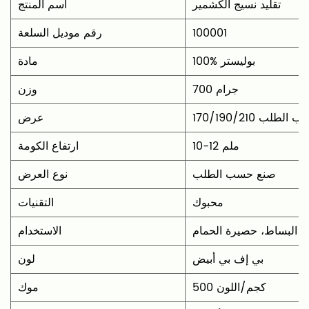
تقليد نسيج الكشمير
اسم المنتج
100001
رقم موديل السلعة
‎100% بوليستر
مادة
700 جرام
وزن
سم أو حسب الطلب
عرض
10-12 ملم
ارتفاع الكومة
صنع حسب الطلب
نوع العرض
محبوك
التقنيات
، البساط، حصيرة الحمام
الاستخدام
بي إف بي أبيض
لون
500 كجم/اللون
موك