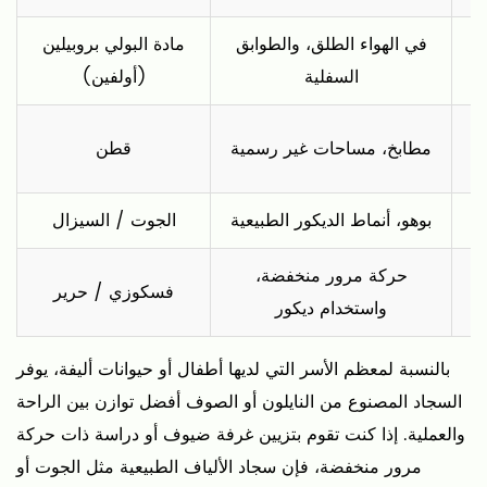
4.3
غرفة
في الهواء الطلق، والطوابق
مادة البولي بروبيلين
الطعام
السفلية
(أولفين)
5
شرح
مطابخ، مساحات غير رسمية
قطن
أنماط
السجاد
والبساط
بوهو، أنماط الديكور الطبيعية
الجوت / السيزال
الشائعة
6
حركة مرور منخفضة،
فسكوزي / حرير
نصائح
واستخدام ديكور
عملية
للعناية
بالنسبة لمعظم الأسر التي لديها أطفال أو حيوانات أليفة، يوفر
بالسجاد
السجاد المصنوع من النايلون أو الصوف أفضل توازن بين الراحة
والبساط
والعملية. إذا كنت تقوم بتزيين غرفة ضيوف أو دراسة ذات حركة
7
مرور منخفضة، فإن سجاد الألياف الطبيعية مثل الجوت أو
السجاد