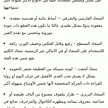
على شكل وملمس السجادة. فيما يلي الأنواع الأكثر شيوعًا التي
ستواجهها:
السجاد الفارسي والشرقي
— أنماط نباتية أو هندسية معقدة،
معقودة يدويًا بشكل تقليدي. غالبًا ما تكون هذه القطع ذات جودة
موروثة وتتحسن مع تقدم العمر.
السجاد المسطح
- رفيع وقابل للعكس وخفيف الوزن. رائعة
للاستخدام على السجاد أو في الأماكن غير الرسمية. سجاد الكليم
يقع ضمن هذه الفئة.
سجاد أشعث
- كومة سميكة من القطيفة تشعر بالنعومة
بشكل لا يصدق تحت القدم. الأفضل في غرف النوم أو زوايا
القراءة ذات الحركة المنخفضة لأنها تحبس الأوساخ بسهولة أكبر.
السجاد البربري
— طراز ملفوف مصنوع من ألياف طبيعية أو
صناعية، معروف بمتانته ومظهره الكاجوال والمزخرف. شائع في