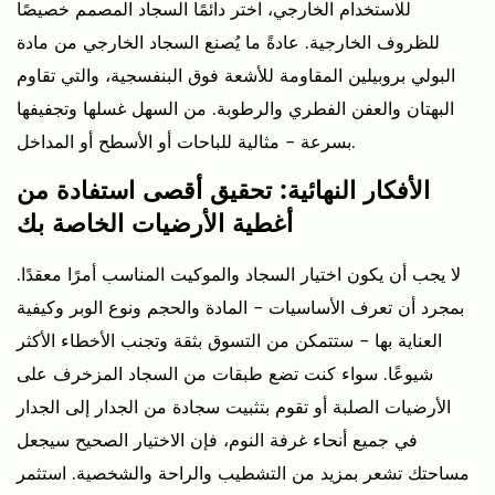
للاستخدام الخارجي، اختر دائمًا السجاد المصمم خصيصًا
للظروف الخارجية. عادةً ما يُصنع السجاد الخارجي من مادة
البولي بروبيلين المقاومة للأشعة فوق البنفسجية، والتي تقاوم
البهتان والعفن الفطري والرطوبة. من السهل غسلها وتجفيفها
بسرعة - مثالية للباحات أو الأسطح أو المداخل.
الأفكار النهائية: تحقيق أقصى استفادة من
أغطية الأرضيات الخاصة بك
لا يجب أن يكون اختيار السجاد والموكيت المناسب أمرًا معقدًا.
بمجرد أن تعرف الأساسيات - المادة والحجم ونوع الوبر وكيفية
العناية بها - ستتمكن من التسوق بثقة وتجنب الأخطاء الأكثر
شيوعًا. سواء كنت تضع طبقات من السجاد المزخرف على
الأرضيات الصلبة أو تقوم بتثبيت سجادة من الجدار إلى الجدار
في جميع أنحاء غرفة النوم، فإن الاختيار الصحيح سيجعل
مساحتك تشعر بمزيد من التشطيب والراحة والشخصية. استثمر