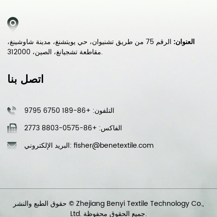
العنوان:
الرقم 75 من طريق تشنيوان، حي يويتشنغ، مدينة شاوشينغ،
مقاطعة تشجيانغ، الصين، 312000.
اتصل بنا
التلفون: +86-189 6750 9795
الفاكس: +86-0575-8803 2773
البريد الإلكتروني: fisher@benetextile.com
حقوق الطبع والنشر © Zhejiang Benyi Textile Technology Co.,
Ltd. جميع الحقوق محفوظة.