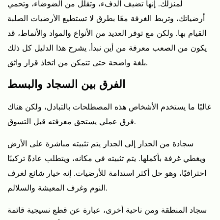
لمنزلك. إنها تضيف الدفء، وتقلل من الضوضاء، وتحمي
يستحق
كل
أرضياتك، وتربط الغرفة معًا بطرق لا تستطيع الأرضيات الصلبة
هذا
القيام بها. ولكن مع توفر العديد من الأنواع والمواد والأنماط، قد
العناء
يكون من الصعب معرفة من أين نبدأ. يشرح هذا الدليل كل ذلك
في
بلغة واضحة حتى تتمكن من اتخاذ قرار واثق.
المنازل
الفرق بين السجاد والبسط
الحديثة؟
2
غالبًا ما يستخدم الأشخاص هذه المصطلحات بالتبادل، ولكن هناك
الفرق
فرق عملي يستحق معرفته قبل التسوق.
بين
السجاد
سجادة من الجدار إلى الجدار
يتم تثبيته مباشرة على الأرض
والبسط
ويغطي غرفة بأكملها. يتم تثبيته في مكانه، ويتطلب عادةً تركيبًا
3
احترافيًا، وهو حل أكثر استدامة للأرضيات. إنه خيار شائع لغرف
أكثر
النوم وغرف المعيشة والسلالم.
أنواع
السجاد
سجاد المنطقة
ومن ناحية أخرى، عبارة عن قطع نسيجية قائمة
ومواد