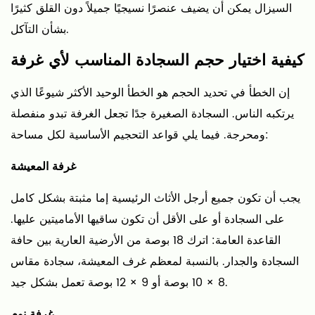
السيزال يمكن أن يضيف عنصرًا نسيجيًا جميلاً دون القلق كثيرًا
لتلبية
بشأن التآكل.
الاحتياجات
الخاصة:
كيفية اختيار حجم السجادة المناسب لأي غرفة
الحساسية،
والحيوانات
إن الخطأ في تحديد الحجم هو الخطأ الوحيد الأكثر شيوعًا الذي
الأليفة،
يرتكبه الناس. السجادة الصغيرة جدًا تجعل الغرفة تبدو منفصلة
والمساحات
ومحرجة. فيما يلي قواعد التحجيم الأساسية لكل مساحة:
الخارجية
8
غرفة المعيشة
الأفكار
يجب أن تكون جميع أرجل الأثاث الرئيسية إما مثبتة بشكل كامل
النهائية:
على السجادة أو على الأقل أن تكون ساقيها الأماميتين عليها.
تحقيق
أقصى
القاعدة العامة: اترك 18 بوصة من الأرضية العارية بين حافة
استفادة
السجادة والجدار. بالنسبة لمعظم غرف المعيشة، سجادة مقاس
من
8 × 10 بوصة أو 9 × 12 بوصة تعمل بشكل جيد.
أغطية
غرفة نوم