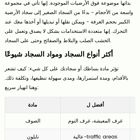
بذاتها موضوعة فوق الأرضيات الموجودة. إنها تأتي في مجموعة
السجاد
واسعة من الأحجام - بدءًا من السجاد الصغير إلى سجاد الأرضية
شيوعًا
الكبير بحجم الغرفة - ويمكن نقلها أو تبديلها أو أخذها معك عند
4
التحرك. إنها متعددة الاستخدامات بشكل لا يصدق وتعمل على
كيفية
الخشب الصلب والبلاط والصفائح وحتى على السجاد.
اختيار
حجم
أكثر أنواع السجاد ومواد السجاد شيوعًا
السجادة
المناسب
تؤثر مادة بساطك أو سجادتك على كل شيء: كيف تشعر
لأي
بالأقدام، ومدة استمرارها، ومدى سهولة تنظيفها، وتكلفة ذلك.
غرفة
وهنا انهيار سريع:
4.1
غرفة
أفضل ل
مادة
المعيشة
4.2
غرف المعيشة، غرف النوم
الصوف
غرفة
نوم
ا
عالية-traffic areas
نايلون