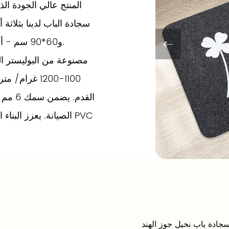
المنتج عالي الجودة الذ
و60*90 سم - أو يمكن تخصيصها لتناسب احتياجاتك الخاصة.
مصنوعة من البوليستر الم
1100-1200 غرا
القدم.
الصيانة. يعزز البناء 
متانتها ويضمن قبضة ثابتة
يضيف النمط المطرز لمسة 
تمامًا لأي ديكور منزلي
أيضًا، مع قدرات امتصاص
سجادة باب نخيل جوز الهند
سوى غسله بالماء للحفاظ عل