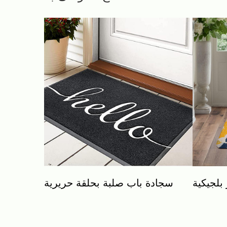
بلجيكية
سجادة باب صلبة بحلقة حريرية
سجادة باب