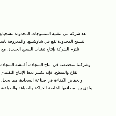
تعد شركة بني لتقنية المنسوجات المحدودة بتشجيانغ
النسيج المحدودة تقع في شاوشينغ، والمعروفة باسم
تلتزم الشركة بإنتاج تقنيات النسيج الجديدة، مع ا
وشركتنا متخصصة في انتاج السجادة، أقمشة السجادة، وا
القاع والسطح، فإنه يكسر نمط الإنتاج التقليدي ا
وانخفاض الكفاءة في صناعة السجادة، مما يجعل إنتاج السجادة أبسط وأكثر كفاءة.
ولدى بين مصانعها الخاصة للحياكة والصباغة والطباعة، 
مما يمكننا من السيطرة على سلسلة الإنتاج بأكمله
الزمنية. وبفريق من أكثر من 20 م
جديدة للسجاد كل ثلاثة أشهر استنادا إلى اتجاهات ا