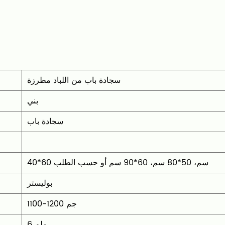
في الداخل أو الخارج، فإن
تجمع بين الأداء الوظيفي و
سجادة باب من اللباد مطرزة
بني
سجادة باب
‎40*60 سم، 50*80 سم، 60*90 سم أو حسب الطلب
بوليستر
1100-1200 جم
6 ملم