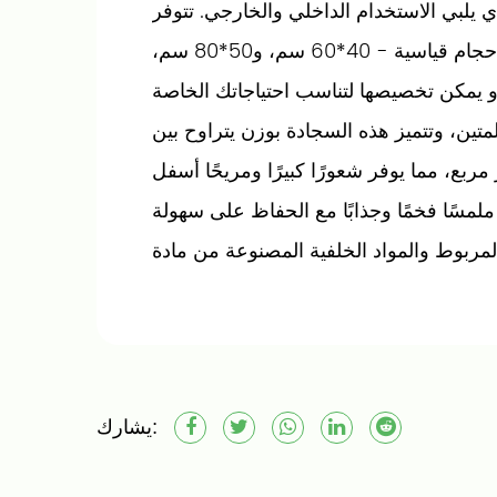
ي يلبي الاستخدام الداخلي والخارجي. تتوفر
سجادة الباب لدينا بثلاثة أحجام قياسية - 40*60 سم، و50*80 سم،
تين، وتتميز هذه السجادة بوزن يتراوح بين
م/ متر مربع، مما يوفر شعورًا كبيرًا ومريحًا أسفل
 يضمن سمك 6 مم ملمسًا فخمًا وجذابًا مع الحفاظ على سهولة
المربوط والمواد الخلفية المصنوعة من مادة PVC
 وغير قابلة للانزلاق على الأسطح المختلفة،
مما يبقيها في مكانها بشكل آمن.
من الأناقة والتخصيص، مما يجعله مناسبًا
. بساطنا ليس جذابًا بصريًا فحسب، بل عملي
يشارك:
 الماء وتعليمات العناية السهلة - ما عليك
ى مظهره الجديد والجديد. سواء تم وضعها