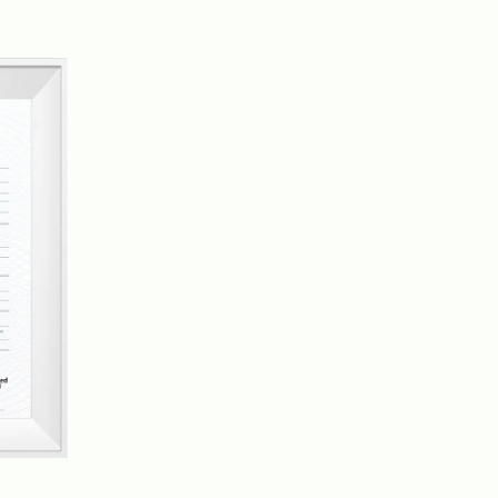
إن سجادنا وسجاداتنا ملائمة لمختلف السيناريوهات، بم
الحمامات، المطابخ، المداخل والمخارج، وغيرها. إ
الجودة وخدمة عملاء ممتازة، وهدفنا أن نصبح مصنعا 